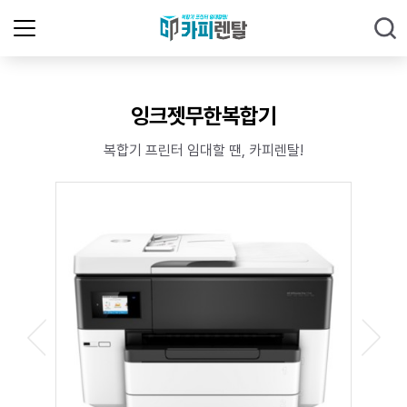
잉크젯무한복합기
복합기 프린터 임대할 땐, 카피렌탈!