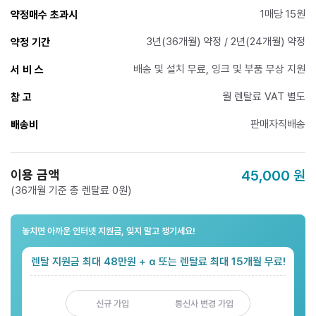
1매당 15원
약정매수 초과시
3년(36개월) 약정 / 2년(24개월) 약정
약정 기간
배송 및 설치 무료, 잉크 및 부품 무상 지원
서 비 스
월 렌탈료 VAT 별도
참 고
판매자직배송
배송비
이용 금액
45,000
원
(36개월 기준 총 렌탈료 0원)
놓치면 아까운 인터넷 지원금, 잊지 말고 챙기세요!
렌탈 지원금 최대 48만원 + α 또는 렌탈료 최대 15개월 무료!
신규 가입
통신사 변경 가입