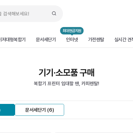
최대현금지원
이저대형복합기
문서세단기
인터넷
가전렌탈
실시간 견
기기·소모품 구매
복합기 프린터 임대할 땐, 카피렌탈!
)
문서세단기 (6)