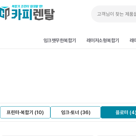
잉크젯무한복합기
레이저소형복합기
레
프린터∙복합기 (10)
잉크∙토너 (36)
플로터 (4