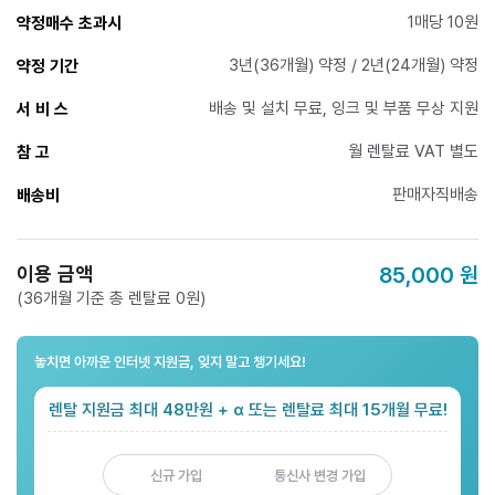
1매당 10원
약정매수 초과시
3년(36개월) 약정 / 2년(24개월) 약정
약정 기간
배송 및 설치 무료, 잉크 및 부품 무상 지원
서 비 스
월 렌탈료 VAT 별도
참 고
판매자직배송
배송비
이용 금액
85,000
원
(36개월 기준 총 렌탈료 0원)
놓치면 아까운 인터넷 지원금, 잊지 말고 챙기세요!
렌탈 지원금 최대 48만원 + α 또는 렌탈료 최대 15개월 무료!
신규 가입
통신사 변경 가입