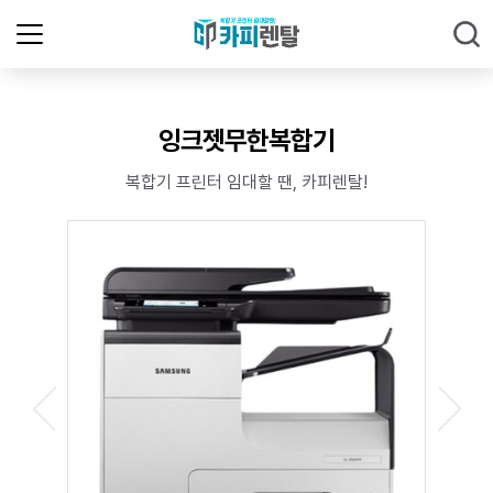
잉크젯무한복합기
복합기 프린터 임대할 땐, 카피렌탈!