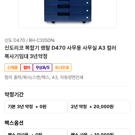
신도 D470 / BH-C325DNi
신도리코 복합기 렌탈 D470 사무용 사무실 A3 컬러
복사기임대 3년약정
신제품
컬러
무상A/S
토너무료
컬러 출력/복사/스캔/팩스, A3, 자동양면인쇄
약정기간
기본 3년 약정 + 0원
2년 약정 + 20,000원
팩스옵션
팩스 미사용 + 0원
팩스 사용 + 10,000원