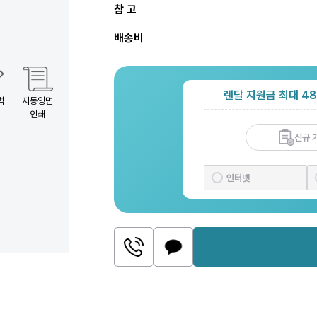
참 고
배송비
렌탈 지원금 최대 48
력
지동양면
인쇄
신규 
인터넷