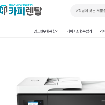
잉크젯무한복합기
레이저소형복합기
레