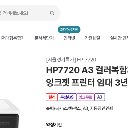
최대현금지원
이저대형복합기
문서세단기
인터넷
가전렌탈
실시간 견
[서울경기특가] HP-7720
HP7720 A3 컬러복
잉크젯 프린터 임대 3
컬러
무상A/S
잉크무료
A3
출력/복사/스캔/팩스, A3, 자동양면인쇄
약정기간