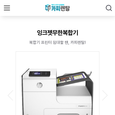
잉크젯무한복합기
복합기 프린터 임대할 땐, 카피렌탈!