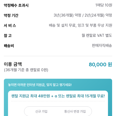
1매당 10원
약정매수 초과시
3년(36개월) 약정 / 2년(24개월) 약정
약정 기간
배송 및 설치 무료, 잉크 및 부품 무상 지원
서 비 스
월 렌탈료 VAT 별도
참 고
판매자직배송
배송비
이용 금액
80,000
원
(36개월 기준 총 렌탈료 0원)
놓치면 아까운 인터넷 지원금, 잊지 말고 챙기세요!
렌탈 지원금 최대 48만원 + α 또는 렌탈료 최대 15개월 무료!
신규 가입
통신사 변경 가입