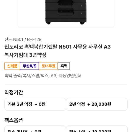
신도 N501 / BH-128
신도리코 흑백복합기렌탈 N501 사무용 사무실 A3
복사기임대 3년약정
신제품
무상A/S
토너무료
흑백
흑백 출력/복사/스캔/팩스, A3, 자동양면인쇄
약정기간
기본 3년 약정 + 0원
2년 약정 + 20,000원
팩스옵션
팩스 미사용 + 0원
팩스 사용 + 10,000원