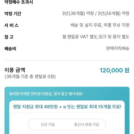
약정매수 초과시
3년(36개월) 약정 / 2년(24개월) 약정
약정 기간
배송 및 설치 무료, 부품 무상 지원
서 비 스
월 렌탈료 VAT 별도,잉크 및 용지 별도
참 고
판매자직배송
배송비
이용 금액
120,000
원
(36개월 기준 총 렌탈료 0원)
놓치면 아까운 인터넷 지원금, 잊지 말고 챙기세요!
렌탈 지원금 최대 48만원 + α 또는 렌탈료 최대 15개월 무료!
신규 가입
통신사 변경 가입