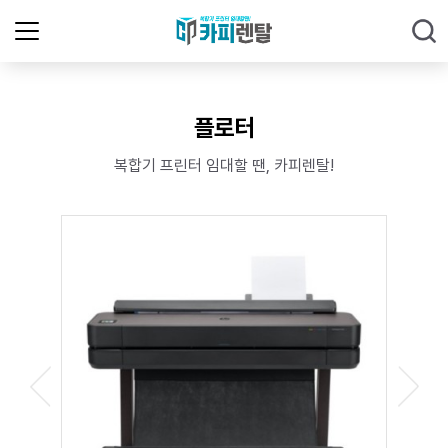
플로터
복합기 프린터 임대할 땐, 카피렌탈!