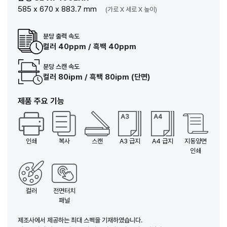
585 x 670 x 883.7 mm
(가로 X 세로 X 높이)
분당 출력 속도
컬러 40ppm / 흑백 40ppm
분당 스캔 속도
컬러 80ipm / 흑백 80ipm (단면)
제품 주요 기능
인쇄
복사
스캔
A3 급지
A4 급지
지동양면
인쇄
컬러
전면터치
패널
제조사에서 제공하는 최대 스펙을 기재하였습니다.