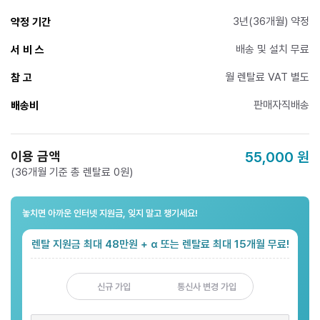
3년(36개월) 약정
약정 기간
배송 및 설치 무료
서 비 스
월 렌탈료 VAT 별도
참 고
판매자직배송
배송비
이용 금액
55,000
원
(36개월 기준 총 렌탈료 0원)
놓치면 아까운 인터넷 지원금, 잊지 말고 챙기세요!
렌탈 지원금 최대 48만원 + α 또는 렌탈료 최대 15개월 무료!
신규 가입
통신사 변경 가입